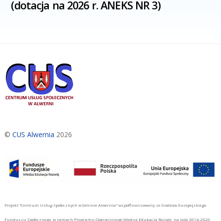
(dotacja na 2026 r. ANEKS NR 3)
©
CUS Alwernia
2026
Projekt "Centrum Usług Społecznych w Gminie Alwernia" współfinansowany ze środków Europejskiego
Funduszu Społecznego, w ramach Programu Operacyjnego Wiedza Edukacja Rozwój na lata 2014-2020