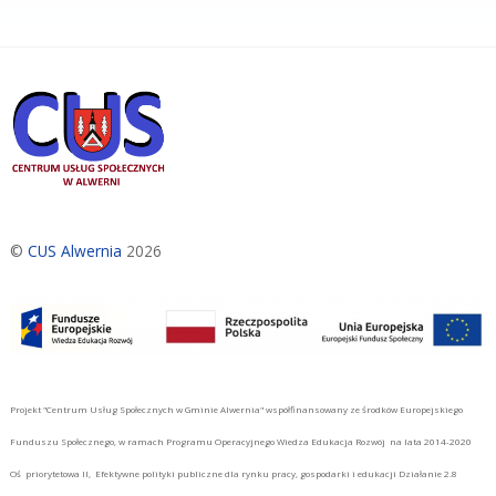
©
CUS Alwernia
2026
Projekt "Centrum Usług Społecznych w Gminie Alwernia" współfinansowany ze środków Europejskiego
Funduszu Społecznego, w ramach Programu Operacyjnego Wiedza Edukacja Rozwój na lata 2014-2020
Oś priorytetowa II, Efektywne polityki publiczne dla rynku pracy, gospodarki i edukacji Działanie 2.8