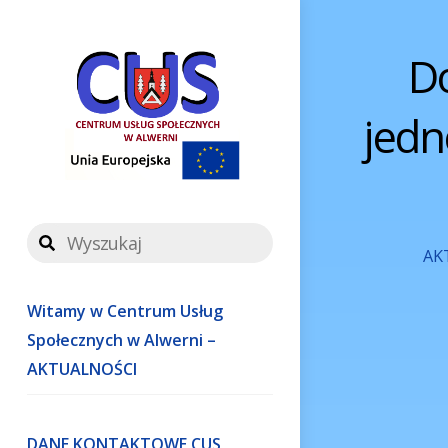
Skip
to
D
content
jedn
AK
Witamy w Centrum Usług
Społecznych w Alwerni –
AKTUALNOŚCI
DANE KONTAKTOWE CUS