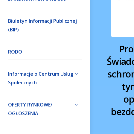
Biuletyn Informacji Publicznej
(BIP)
Pro
RODO
Świadc
schron
Informacje o Centrum Usług
Społecznych
ty
op
OFERTY RYNKOWE/
bezd
OGŁOSZENIA