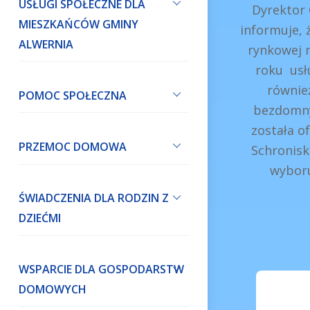
USŁUGI SPOŁECZNE DLA
Dyrektor
MIESZKAŃCÓW GMINY
informuje, 
ALWERNIA
rynkowej n
roku usł
równie
POMOC SPOŁECZNA
bezdomny
została o
PRZEMOC DOMOWA
Schronisk
wyboru
ŚWIADCZENIA DLA RODZIN Z
DZIEĆMI
WSPARCIE DLA GOSPODARSTW
DOMOWYCH