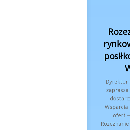
Rozez
rynkow
posiłk
W
Dyrektor
zaprasza 
dostarc
Wsparcia 
ofert 
Rozeznanie 