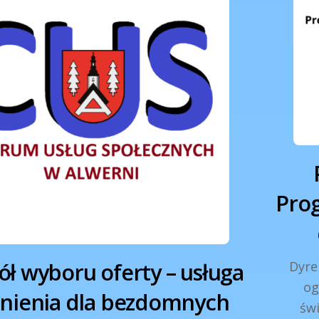
Pro
ół wyboru oferty – usługa
Dyre
og
nienia dla bezdomnych
świ