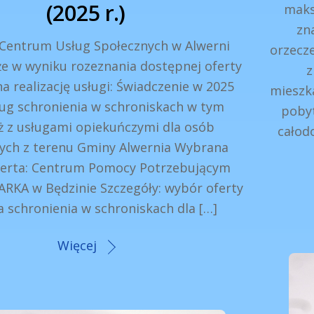
(2025 r.)
maks
zn
 Centrum Usług Społecznych w Alwerni
orzecz
że w wyniku rozeznania dostępnej oferty
z
a realizację usługi: Świadczenie w 2025
mieszk
ug schronienia w schroniskach w tym
poby
ż z usługami opiekuńczymi dla osób
całod
ch z terenu Gminy Alwernia Wybrana
ferta: Centrum Pomocy Potrzebującym
ARKA w Będzinie Szczegóły: wybór oferty
a schronienia w schroniskach dla […]
Więcej