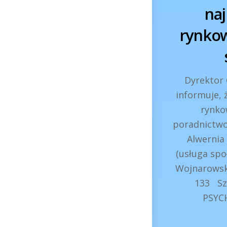
naj
rynkow
Dyrektor
informuje, 
rynkow
poradnictwo
Alwernia
(usługa spo
Wojnarowska
133 Szc
PSYCH