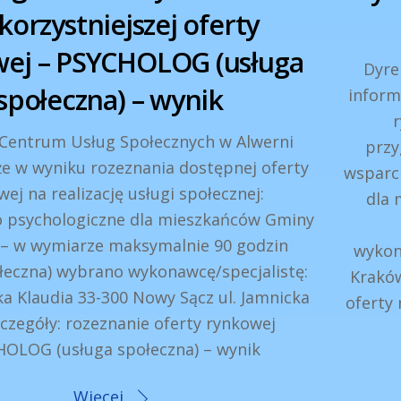
korzystniejszej oferty
ej – PSYCHOLOG (usługa
Dyre
społeczna) – wynik
inform
r
 Centrum Usług Społecznych w Alwerni
przy
że w wyniku rozeznania dostępnej oferty
wsparc
ej na realizację usługi społecznej:
dla 
 psychologiczne dla mieszkańców Gminy
 – w wymiarze maksymalnie 90 godzin
wykon
łeczna) wybrano wykonawcę/specjalistę:
Kraków
 Klaudia 33-300 Nowy Sącz ul. Jamnicka
oferty
zegóły: rozeznanie oferty rynkowej
OLOG (usługa społeczna) – wynik
Więcej