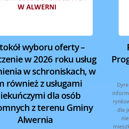
tokół wyboru oferty –
zenie w 2026 roku usług
Pro
ienia w schroniskach, w
m również z usługami
Dyre
iekuńczymi dla osób
inform
rynkow
omnych z terenu Gminy
dla 
Alwernia
ni
miesz