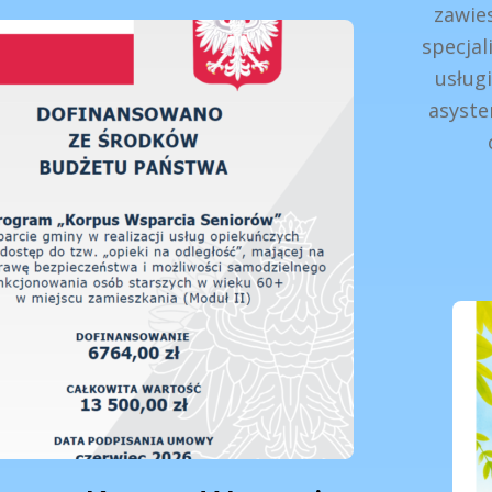
zawie
specjal
usługi
asyste