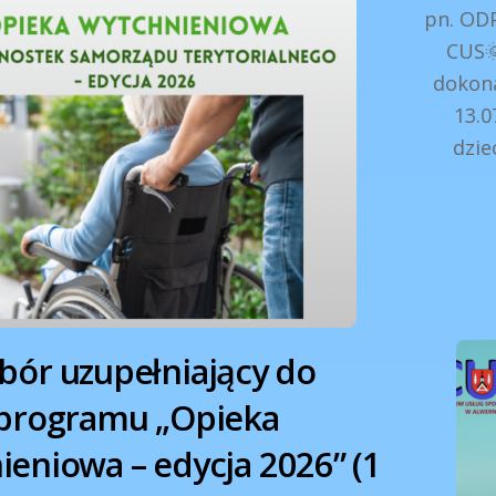
pn. OD
CUS
dokona
13.0
dzie
bór uzupełniający do
programu „Opieka
ieniowa – edycja 2026” (1