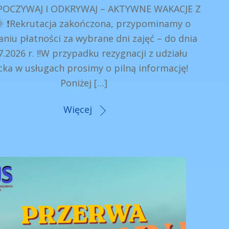
POCZYWAJ I ODKRYWAJ – AKTYWNE WAKACJE Z
 ❗️Rekrutacja zakończona, przypominamy o
niu płatności za wybrane dni zajęć – do dnia
7.2026 r. ‼️W przypadku rezygnacji z udziału
cka w usługach prosimy o pilną informację!
Poniżej […]
Więcej