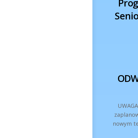
Prog
Senio
ODWO
UWAGA!
zaplano
nowym te