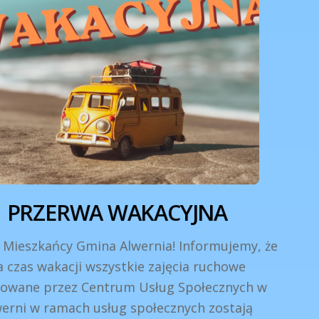
PRZERWA WAKACYJNA
 Mieszkańcy Gmina Alwernia! Informujemy, że
a czas wakacji wszystkie zajęcia ruchowe
izowane przez Centrum Usług Społecznych w
werni w ramach usług społecznych zostają