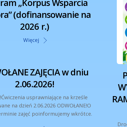
ram „Korpus Wsparcia
ra” (dofinansowanie na
2026 r.)
Więcej
ŁANE ZAJĘCIA w dniu
2.06.2026!
W
RA
Ćwiczenia usprawniające na krześle
wane na dzień 2.06.2026 ODWOŁANE!O
rminie zajęć poinformujemy wkrótce.
Drod