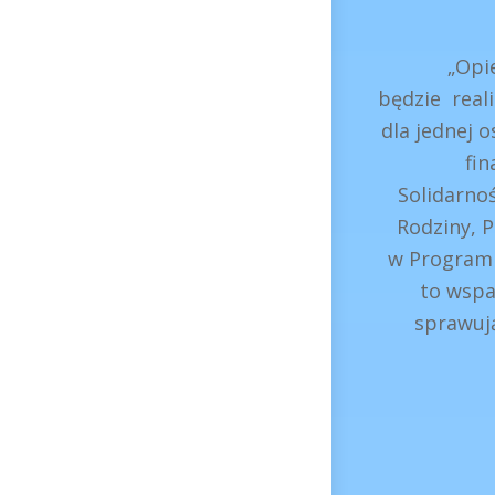
„Opieka W
będzie rea
dla jednej 
fi
Solidarno
Rodziny, P
w Programi
to wspa
sprawuj